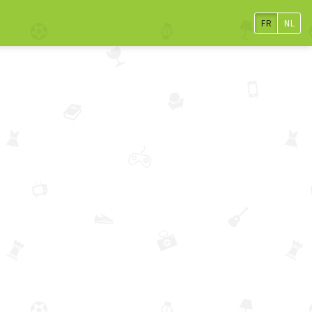
FR
NL